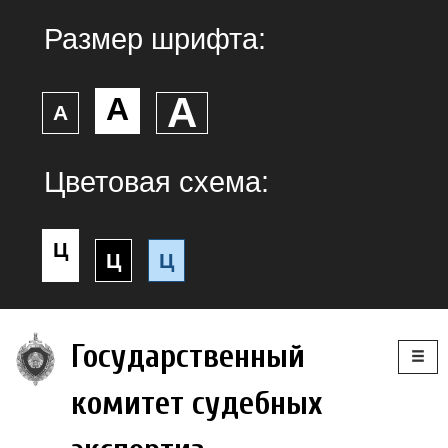
Размер шрифта:
А
А
А
Цветовая схема:
Ц
Ц
Ц
Togg
Государственный
navig
комитет судебных