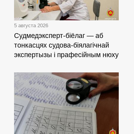
5 августа 2026
Cудмедэксперт-біёлаг — аб
тонкасцях судова-біялагічнай
экспертызы і прафесійным нюху