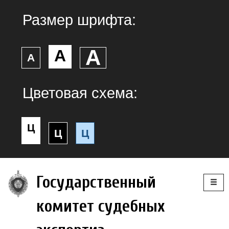
Размер шрифта:
А
А
А
Цветовая схема:
Ц
Ц
Ц
Togg
Государственный
navig
комитет судебных