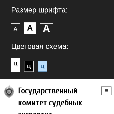
Размер шрифта:
А
А
А
Цветовая схема:
Ц
Ц
Ц
Togg
Государственный
navig
комитет судебных