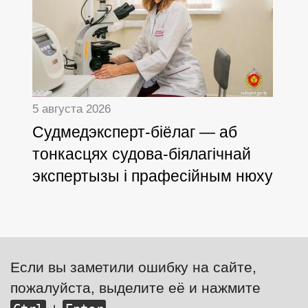
5 августа 2026
Cудмедэксперт-біёлаг — аб
тонкасцях судова-біялагічнай
экспертызы і прафесійным нюху
Если вы заметили ошибку на сайте,
пожалуйста, выделите её и нажмите