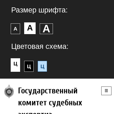
Размер шрифта:
А
А
А
Цветовая схема:
Ц
Ц
Ц
Togg
Государственный
navig
комитет судебных