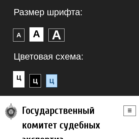
Размер шрифта:
А
А
А
Цветовая схема:
Ц
Ц
Ц
Togg
Государственный
navig
комитет судебных