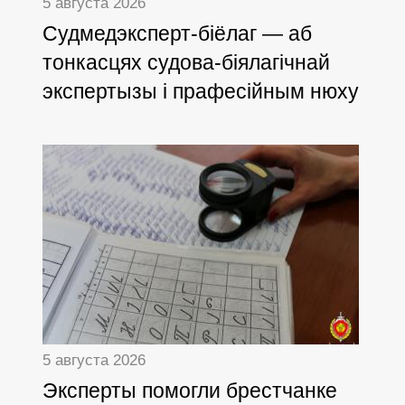
5 августа 2026
Cудмедэксперт-біёлаг — аб
тонкасцях судова-біялагічнай
экспертызы і прафесійным нюху
5 августа 2026
Эксперты помогли брестчанке