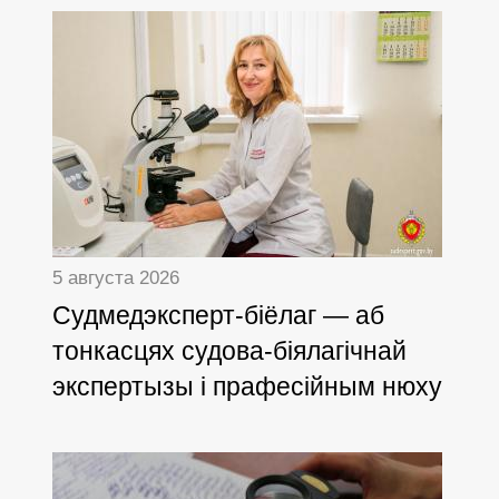
5 августа 2026
Cудмедэксперт-біёлаг — аб
тонкасцях судова-біялагічнай
экспертызы і прафесійным нюху