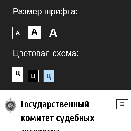
Размер шрифта:
А
А
А
Цветовая схема:
Ц
Ц
Ц
Togg
Государственный
navig
комитет судебных