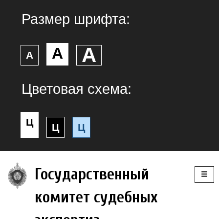
Размер шрифта:
А
А
А
Цветовая схема:
Ц
Ц
Ц
Togg
Государственный
navig
комитет судебных