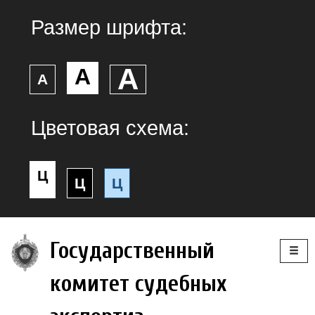
Размер шрифта:
А
А
А
Цветовая схема:
Ц
Ц
Ц
Togg
Государственный
navig
комитет судебных