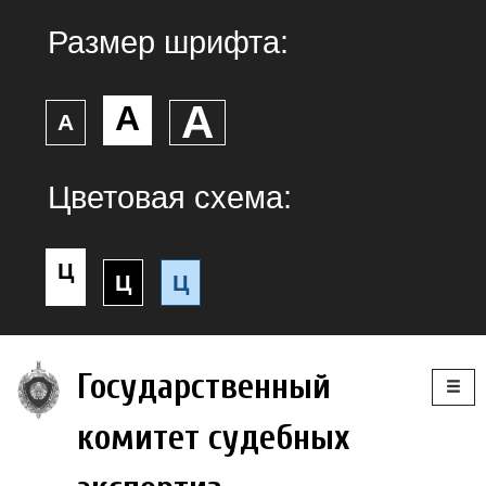
Размер шрифта:
А
А
А
Цветовая схема:
Ц
Ц
Ц
Togg
Государственный
navig
комитет судебных