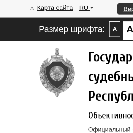
Карта сайта
RU
Ве
Размер шрифта:
А
Госуда
судебны
Респуб
Объективност
Официальный 