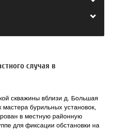
стного случая в
кой скважины вблизи д. Большая
 мастера бурильных установок,
зирован в местную районную
уппе для фиксации обстановки на