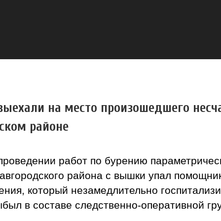
выехали на место произошедшего несча
ском районе
 проведении работ по бурению параметричес
авгородского района с вышки упал помощник
ждения, который незамедлительно госпитали
ыбыл в составе следственно-оперативной гр