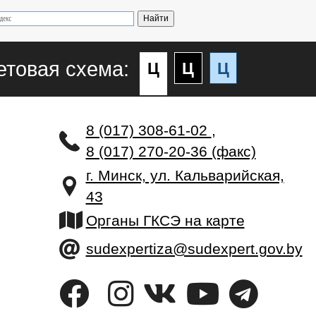
етовая схема:
Ц
Ц
Ц
8 (017) 308-61-02
,
8 (017) 270-20-36 (факс)
г. Минск, ул. Кальварийская,
43
Органы ГКСЭ на карте
sudexpertiza@sudexpert.gov.by