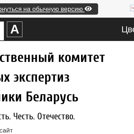
рнуться на обычную версию
А
А
Цв
рственный комитет
х экспертиз
лики Беларусь
ь. Честь. Отечество.
сайт