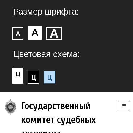
Размер шрифта:
А
А
А
Цветовая схема:
Ц
Ц
Ц
Togg
Государственный
navig
комитет судебных