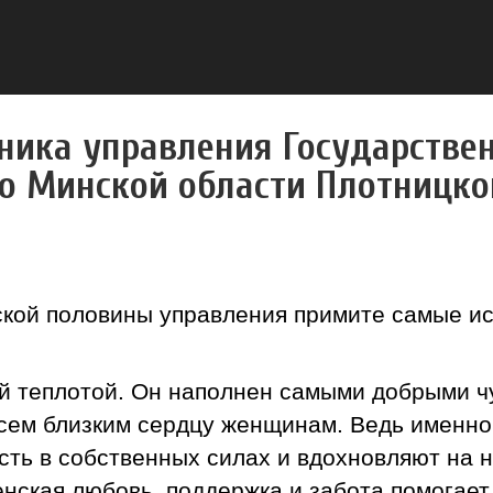
ника управления Государстве
о Минской области Плотницког
ской половины управления примите самые и
ой теплотой. Он наполнен самыми добрыми ч
 всем близким сердцу женщинам. Ведь именн
ть в собственных силах и вдохновляют на н
енская любовь, поддержка и забота помогае