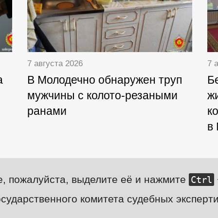
7 августа 2026
7 
а
В Молодечно обнаружен труп
Б
мужчины с колото-резаными
ж
ранами
к
в
е, пожалуйста, выделите её и нажмите
Ctrl
сударственного комитета судебных эксперти