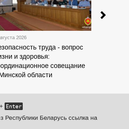
Previ
августа 2026
7 августа 20
езопасность труда - вопрос
Судебные
изни и здоровья:
Мозырск
оординационное совещание
задержал
 Минской области
следам
+
Enter
з Республики Беларусь ссылка на