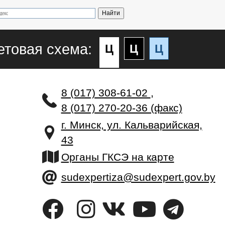
етовая схема:
Ц
Ц
Ц
8 (017) 308-61-02
,
8 (017) 270-20-36 (факс)
г. Минск, ул. Кальварийская,
43
Органы ГКСЭ на карте
sudexpertiza@sudexpert.gov.by