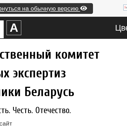
рнуться на обычную версию
А
А
Цв
рственный комитет
х экспертиз
лики Беларусь
ь. Честь. Отечество.
сайт