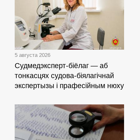
5 августа 2026
Cудмедэксперт-біёлаг — аб
тонкасцях судова-біялагічнай
экспертызы і прафесійным нюху