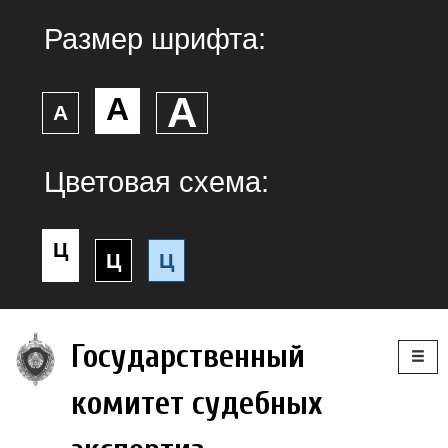
Размер шрифта:
А
А
А
Цветовая схема:
Ц
Ц
Ц
Togg
Государственный
navig
комитет судебных