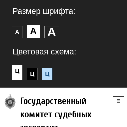
Размер шрифта:
А
А
А
Цветовая схема:
Ц
Ц
Ц
Togg
Государственный
navig
комитет судебных