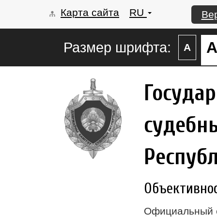
Карта сайта
RU
Ве
Размер шрифта:
А
Госуда
судебны
Респуб
Объективност
Официальный 