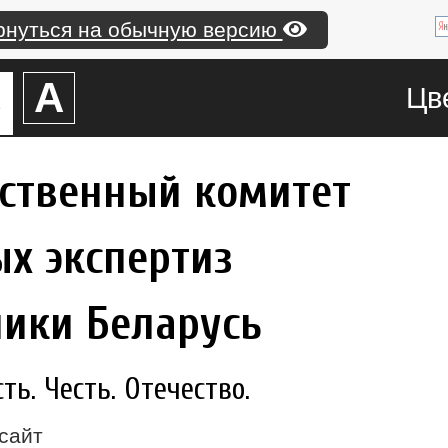
рнуться на обычную версию
А
А
Цв
рственный комитет
х экспертиз
лики Беларусь
ь. Честь. Отечество.
сайт