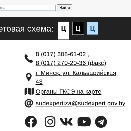
етовая схема:
Ц
Ц
Ц
8 (017) 308-61-02
,
8 (017) 270-20-36 (факс)
г. Минск, ул. Кальварийская,
43
Органы ГКСЭ на карте
sudexpertiza@sudexpert.gov.by