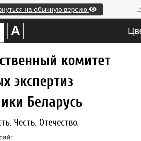
рнуться на обычную версию
А
А
Цв
рственный комитет
х экспертиз
лики Беларусь
ь. Честь. Отечество.
сайт