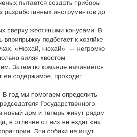
ченых пытается создать приборы
из разработанных инструментов до
тых сверху жестяными конусами. В
 вприпрыжку подбегает к хозяйке,
уках. «Нюхай, нюхай», — негромко
вольно виляя хвостом.
ием. Затем по команде начинается
т ее содержимое, проходит
. В год мы помогаем определить
председателя Государственного
в новый дом и теперь живут рядом
, в отличие от них не ездят «на
боратории. Эти собаки не ищут