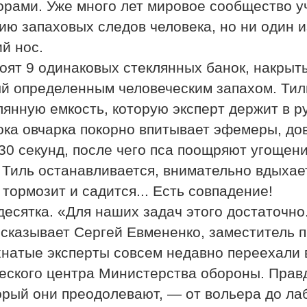
рами. Уже много лет мировое сообщество у
ию запаховых следов человека, но ни один 
ий нос.
тоят 9 одинаковых стеклянных банок, накры
ый определенным человеческим запахом. Тиль
лянную емкость, которую эксперт держит в р
ока овчарка покорно впитывает эфемеры, до
30 секунд, после чего пса поощряют угощен
й Тиль останавливается, внимательно вдыхае
тормозит и садится... Есть совпадение!
десятка. «Для наших задач этого достаточно
сказывает Сергей Евмененко, заместитель 
хнатые эксперты совсем недавно переехали 
еского центра Министерства обороны. Правда
орый они преодолевают, — от вольера до ла