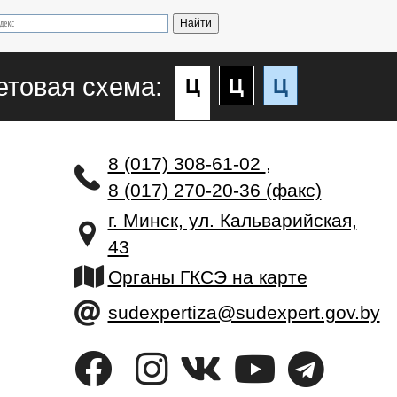
етовая схема:
Ц
Ц
Ц
8 (017) 308-61-02
,
8 (017) 270-20-36 (факс)
г. Минск, ул. Кальварийская,
43
Органы ГКСЭ на карте
sudexpertiza@sudexpert.gov.by