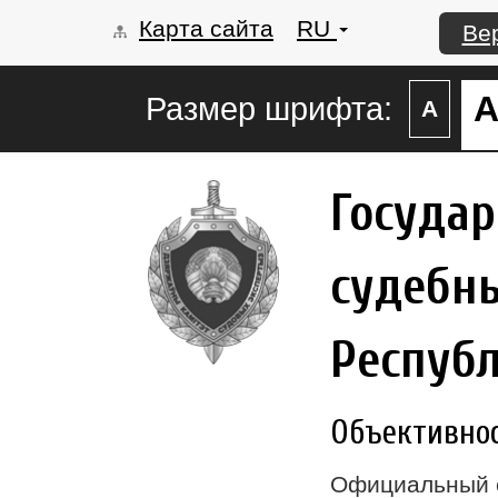
Карта сайта
RU
Ве
Размер шрифта:
А
Госуда
судебны
Респуб
Объективност
Официальный 