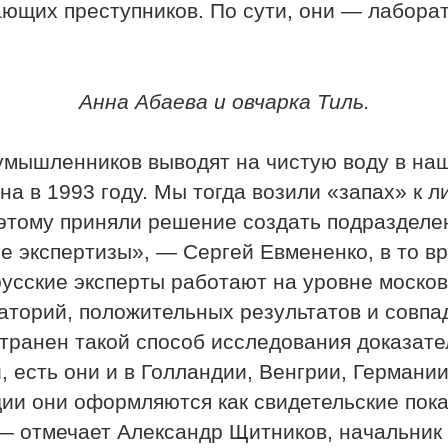
ающих преступников. По сути, они — лабора
Анна Абаева и овчарка Тиль.
мышленников выводят на чистую воду в наше
а в 1993 году. Мы тогда возили «запах» к л
этому приняли решение создать подразделен
 экспертизы», — Сергей Евмененко, в то вр
русские эксперты работают на уровне московс
аторий, положительных результатов и совпа
ранен такой способ исследования доказатель
 есть они и в Голландии, Венгрии, Германии
дии они оформляются как свидетельские показ
 — отмечает Александр Щитников, начальник