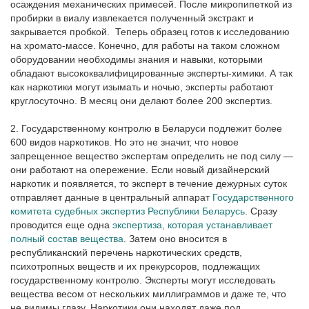
осаждения механических примесей. После микропипеткой из
пробирки в виалу извлекается полученный экстракт и
закрывается пробкой. Теперь образец готов к исследованию
на хромато-массе. Конечно, для работы на таком сложном
оборудовании необходимы знания и навыки, которыми
обладают высококвалифицированные эксперты-химики. А так
как наркотики могут изымать и ночью, эксперты работают
круглосуточно. В месяц они делают более 200 экспертиз.
2. Государственному контролю в Беларуси подлежит более
600 видов наркотиков. Но это не значит, что новое
запрещенное вещество экспертам определить не под силу —
они работают на опережение. Если новый дизайнерский
наркотик и появляется, то эксперт в течение дежурных суток
отправляет данные в центральный аппарат
Государственного
комитета судебных экспертиз Республики Беларусь
. Сразу
проводится еще одна
экспертиза, которая устанавливает
полный состав вещества
. Затем оно вносится в
республиканский перечень наркотических средств,
психотропных веществ и их прекурсоров, подлежащих
государственному контролю. Эксперты могут исследовать
вещества весом от нескольких миллиграммов и даже те, что
не видимы глазу. Наркотики они находят даже под