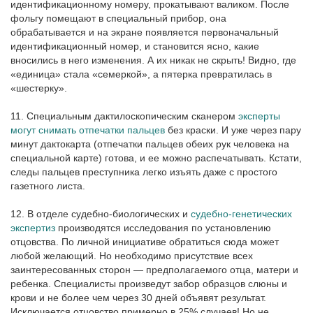
идентификационному номеру, прокатывают валиком. После
фольгу помещают в специальный прибор, она
обрабатывается и на экране появляется первоначальный
идентификационный номер, и становится ясно, какие
вносились в него изменения. А их никак не скрыть! Видно, где
«единица» стала «семеркой», а пятерка превратилась в
«шестерку».
11. Специальным дактилоскопическим сканером
эксперты
могут снимать отпечатки пальцев
без краски. И уже через пару
минут дактокарта (отпечатки пальцев обеих рук человека на
специальной карте) готова, и ее можно распечатывать. Кстати,
следы пальцев преступника легко изъять даже с простого
газетного листа.
12. В отделе судебно-биологических и
судебно-генетических
экспертиз
производятся исследования по установлению
отцовства. По личной инициативе обратиться сюда может
любой желающий. Но необходимо присутствие всех
заинтересованных сторон — предполагаемого отца, матери и
ребенка. Специалисты произведут забор образцов слюны и
крови и не более чем через 30 дней объявят результат.
Исключается отцовство примерно в 25% случаев! Но не