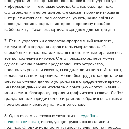
оборудования эксперт может восстановить всю удаленную
информацию — текстовые файлы, бланки, базы данных,
фотографии и многое другое. Он сможет проанализировать
интернет-активность пользователя, узнать, какие сайты он
посещал, логин и пароль, интернет-переписку в скайпе,
вайбере и т.д. Такая экспертиза в среднем длится три дня.
7. Есть в управлении аппаратно-программный комплекс,
именуемый в народе «потрошитель смартфонов». Он
способен из телефона или планшетного компьютера извлечь
все до последней ниточки. С его помощью эксперт может
сделать копию памяти представленного устройства,
проанализировать и сказать, выходили ли из него в Интернет,
велась ли на нем переписка. А еще без труда отследить точки
местоположения данного устройства в определенное время.
Без потери данных на носителе с помощью «потрошителя»
можно снять блокировку пароля и графического ключа. Любой
гражданин или юридическое лицо может обратиться с такими
проблемами к эксперту на платной основе.
8. Одна из самых сложных экспертиз —
судебно-
почерковедческая
, исследующая рукописные записи и
подписи. Специалисты могут установить влияние на процесс