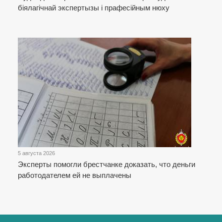
біялагічнай экспертызы і прафесійным нюху
5 августа 2026
Эксперты помогли брестчанке доказать, что деньги
работодателем ей не выплачены