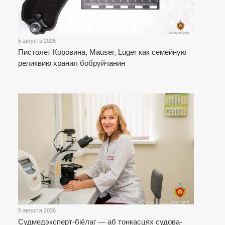
5 августа 2026
Пистолет Коровина, Mauser, Luger как семейную
реликвию хранил бобруйчанин
5 августа 2026
Cудмедэксперт-біёлаг — аб тонкасцях судова-