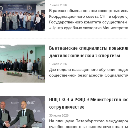
7 июля 2026
В рамках обмена опытом экспертных исс
Координационного совета СНГ в сфере с
Государственного комитета осуществлен 
«Центр судебных экспертиз Министерства
Вьетнамские специалисты повысил
дактилоскопической экспертизы
1 июля 2026
Две недели насыщенного обучения подош
общественной безопасности Социалистич
НПЦ ГКСЭ и РФЦСЭ Министерства ю
сотрудничестве
30 июня 2026
На площадке Петербургского международ
судебно-экспертных систем двух стран: 