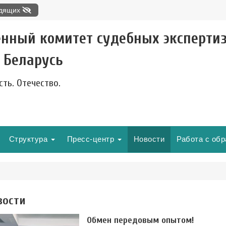
идящих
енный комитет судебных эксперти
 Беларусь
сть. Отечество.
Структура
Пресс-центр
Новости
Работа с об
вости
Обмен передовым опытом!