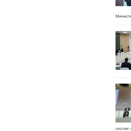
Министе
сессии 