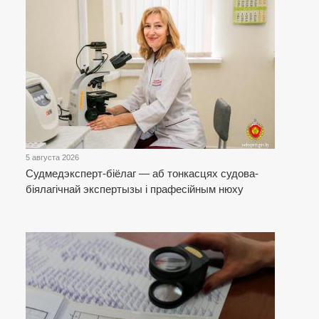
5 августа 2026
Cудмедэксперт-біёлаг — аб тонкасцях судова-
біялагічнай экспертызы і прафесійным нюху