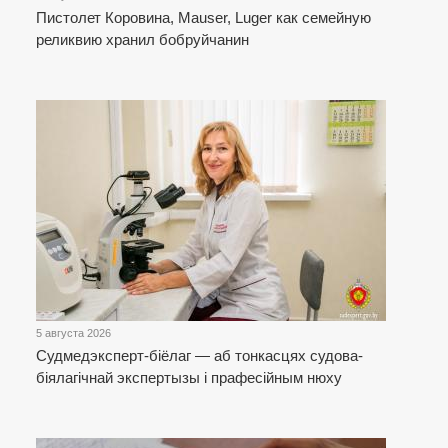
Пистолет Коровина, Mauser, Luger как семейную
реликвию хранил бобруйчанин
5 августа 2026
Cудмедэксперт-біёлаг — аб тонкасцях судова-
біялагічнай экспертызы і прафесійным нюху