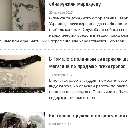
обнаружили марихуану
20 октября 2017
В пункте таможенного оформления “Тер
Украины, пассажира поезда сообщением 
стебель конопли. Служебная собака сво
наркотических средств в вещах гражданин
нных или ограниченных к перемещению через таможенную границ
В Гомеле с поличным задержали дв
магазина по продаже психотропов
18 октября 2017
В поисках работы студент поместил своё
виду легкой, но опасной работы по распр
попался на закладках. При личном обыск
содержащего психотроп.
Кустарное оружие и патроны изъя
6 октября 2017