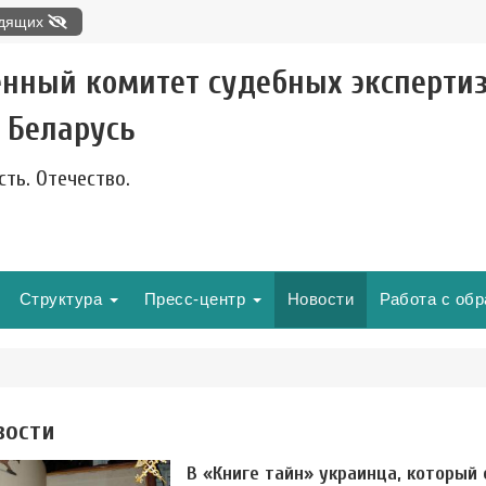
идящих
енный комитет судебных эксперти
 Беларусь
сть. Отечество.
Структура
Пресс-центр
Новости
Работа с об
вости
В «Книге тайн» украинца, который