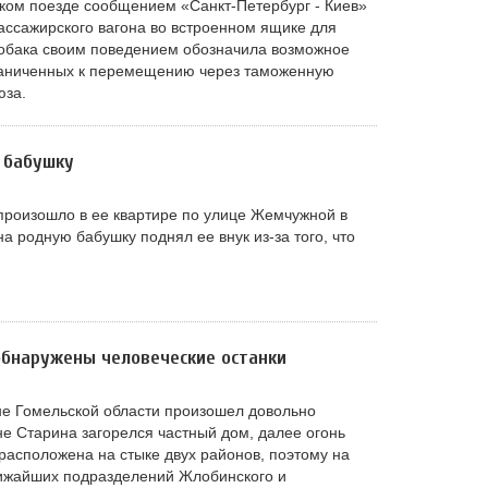
ском поезде сообщением «Санкт-Петербург - Киев»
ассажирского вагона во встроенном ящике для
обака своим поведением обозначила возможное
раниченных к перемещению через таможенную
юза.
 бабушку
роизошло в ее квартире по улице Жемчужной в
а родную бабушку поднял ее внук из-за того, что
обнаружены человеческие останки
е Гомельской области произошел довольно
не Старина загорелся частный дом, далее огонь
расположена на стыке двух районов, поэтому на
ижайших подразделений Жлобинского и