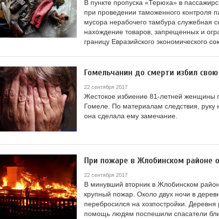
В пункте пропуска «Терюха» в пассажир
при проведении таможенного контроля п
мусора нерабочего тамбура служебная с
нахождение товаров, запрещенных и ог
границу Евразийского экономического со
Гомельчанин до смерти избил свою
22 сентября 2017
Жестокое избиение 81-летней женщины п
Гомеле. По материалам следствия, руку н
она сделала ему замечание.
При пожаре в Жлобинском районе 
22 сентября 2017
В минувший вторник в Жлобинском район
крупный пожар. Около двух ночи в дерев
перебросился на хозпостройки. Деревня 
помощь людям поспешили спасатели бл