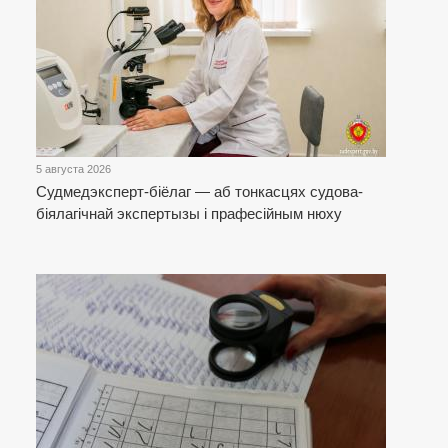
5 августа 2026
Cудмедэксперт-біёлаг — аб тонкасцях судова-
біялагічнай экспертызы і прафесійным нюху