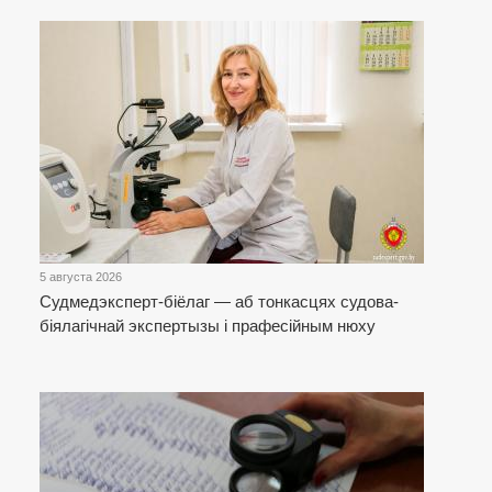
5 августа 2026
Cудмедэксперт-біёлаг — аб тонкасцях судова-
біялагічнай экспертызы і прафесійным нюху