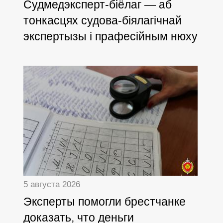
Cудмедэксперт-біёлаг — аб
тонкасцях судова-біялагічнай
экспертызы і прафесійным нюху
5 августа 2026
Эксперты помогли брестчанке
доказать, что деньги