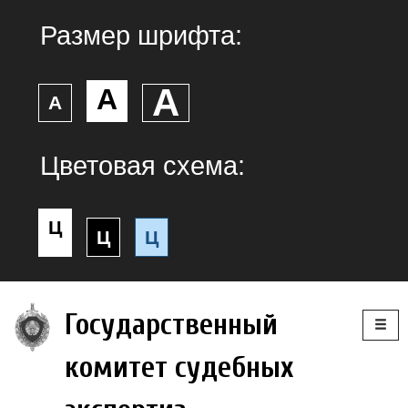
Размер шрифта:
А
А
А
Цветовая схема:
Ц
Ц
Ц
Togg
Государственный
navig
комитет судебных