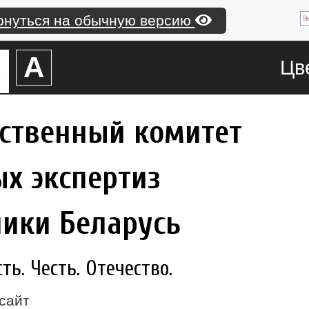
рнуться на обычную версию
А
А
Цв
рственный комитет
х экспертиз
лики Беларусь
ь. Честь. Отечество.
сайт