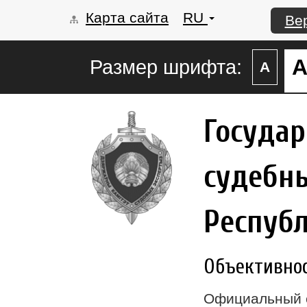
Карта сайта
RU
Ве
Размер шрифта:
А
Госуда
судебны
Респуб
Объективност
Официальный 