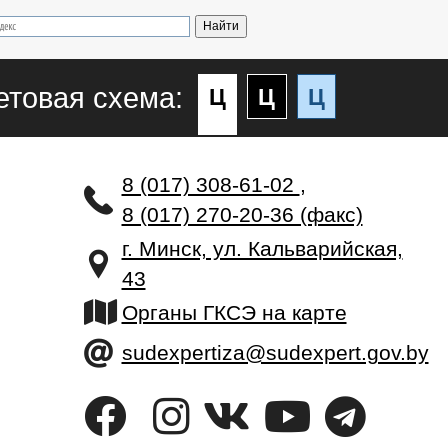
етовая схема:
Ц
Ц
Ц
8 (017) 308-61-02
,
8 (017) 270-20-36 (факс)
г. Минск, ул. Кальварийская,
43
Органы ГКСЭ на карте
sudexpertiza@sudexpert.gov.by