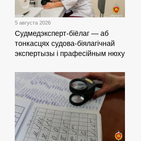
5 августа 2026
Cудмедэксперт-біёлаг — аб
тонкасцях судова-біялагічнай
экспертызы і прафесійным нюху