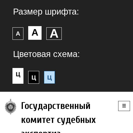
Размер шрифта:
А
А
А
Цветовая схема:
Ц
Ц
Ц
Togg
Государственный
navig
комитет судебных