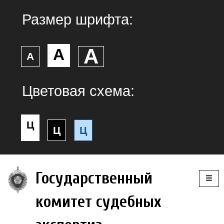
Размер шрифта:
А
А
А
Цветовая схема:
Ц
Ц
Ц
Togg
Государственный
navig
комитет судебных