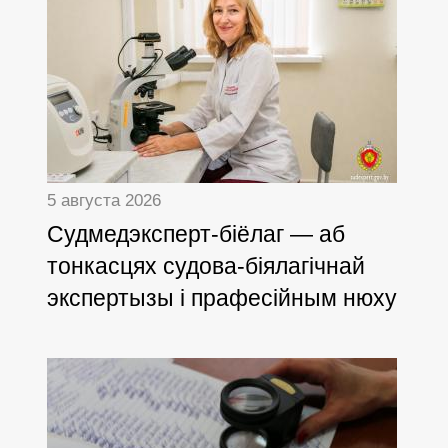
5 августа 2026
Cудмедэксперт-біёлаг — аб
тонкасцях судова-біялагічнай
экспертызы і прафесійным нюху