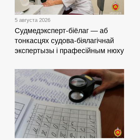
5 августа 2026
Cудмедэксперт-біёлаг — аб
тонкасцях судова-біялагічнай
экспертызы і прафесійным нюху