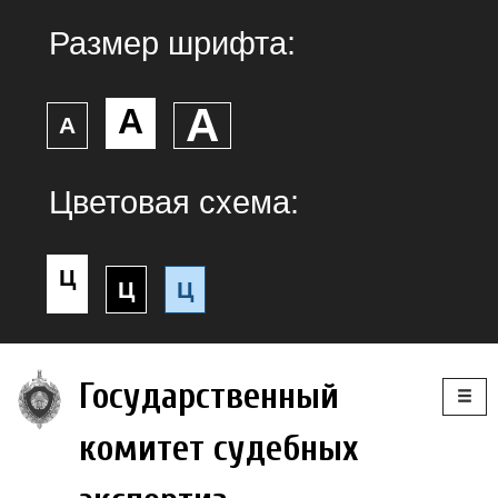
Размер шрифта:
А
А
А
Цветовая схема:
Ц
Ц
Ц
Togg
Государственный
navig
комитет судебных