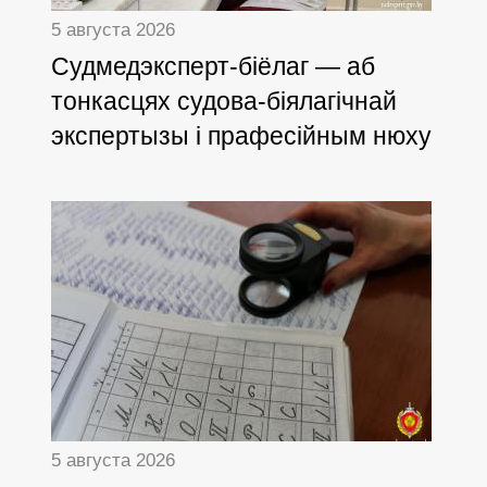
5 августа 2026
Cудмедэксперт-біёлаг — аб
тонкасцях судова-біялагічнай
экспертызы і прафесійным нюху
5 августа 2026