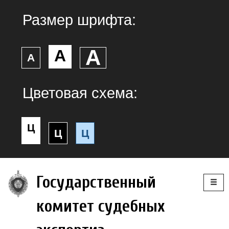
Размер шрифта:
А
А
А
Цветовая схема:
Ц
Ц
Ц
Togg
Государственный
navig
комитет судебных