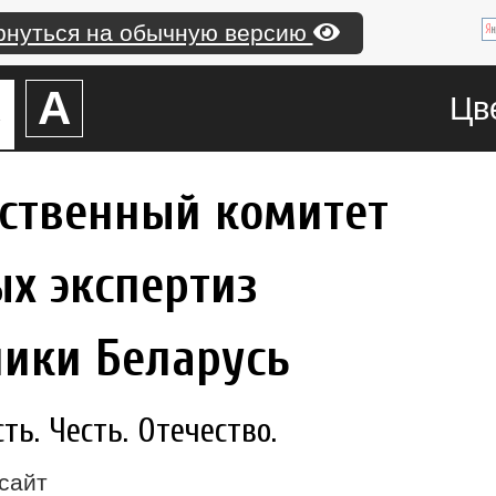
рнуться на обычную версию
А
А
Цв
рственный комитет
х экспертиз
лики Беларусь
ь. Честь. Отечество.
сайт