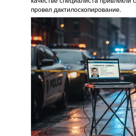
качестве специалиста привлекли с
провел дактилоскопирование.