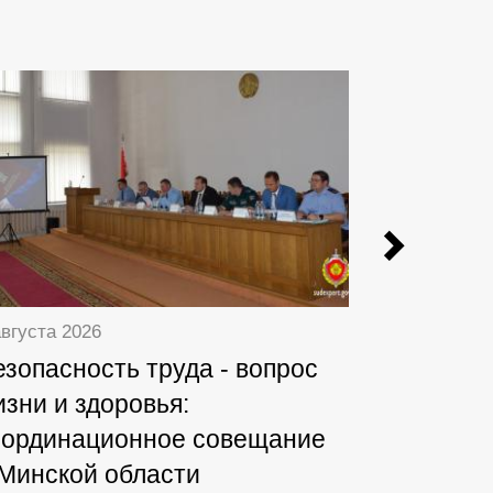
Previ
августа 2026
7 августа 20
езопасность труда - вопрос
Судебные
изни и здоровья:
Мозырск
оординационное совещание
задержал
 Минской области
следам