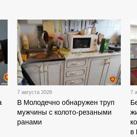
7 августа 2026
7 
а
В Молодечно обнаружен труп
Б
мужчины с колото-резаными
ж
ранами
к
в