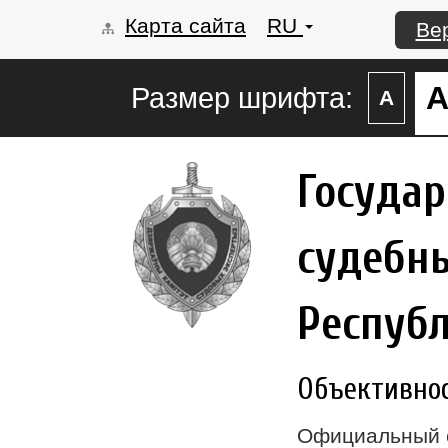
Карта сайта
RU
Ве
Размер шрифта:
А
Госуда
судебны
Респуб
Объективност
Официальный 