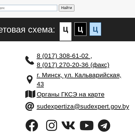
етовая схема:
Ц
Ц
Ц
8 (017) 308-61-02
,
8 (017) 270-20-36 (факс)
г. Минск, ул. Кальварийская,
43
Органы ГКСЭ на карте
sudexpertiza@sudexpert.gov.by