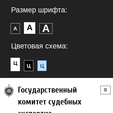
Размер шрифта:
А
А
А
Цветовая схема:
Ц
Ц
Ц
Togg
Государственный
navig
комитет судебных