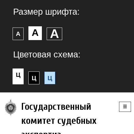
Размер шрифта:
А
А
А
Цветовая схема:
Ц
Ц
Ц
Togg
Государственный
navig
комитет судебных