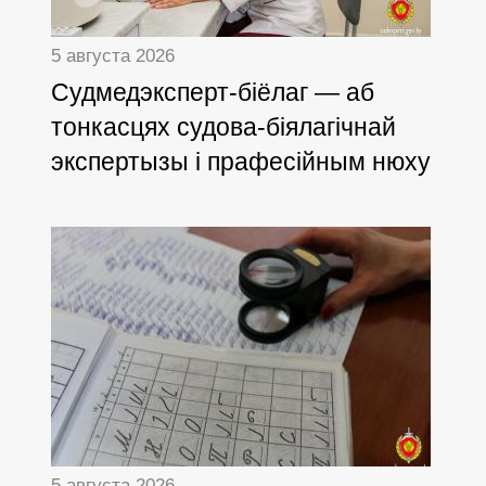
5 августа 2026
Cудмедэксперт-біёлаг — аб
тонкасцях судова-біялагічнай
экспертызы і прафесійным нюху
5 августа 2026