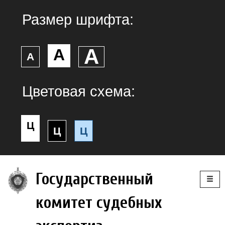
Размер шрифта:
А
А
А
Цветовая схема:
Ц
Ц
Ц
Togg
Государственный
navig
комитет судебных