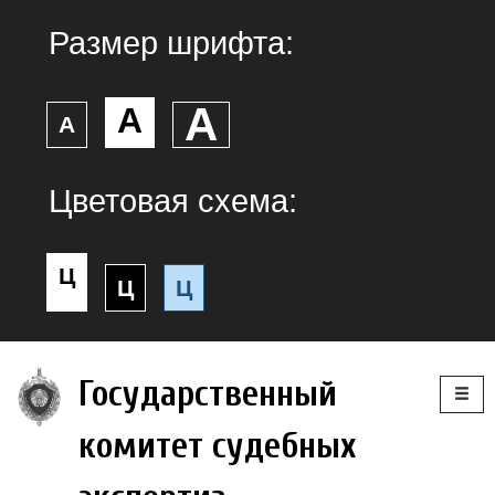
Размер шрифта:
А
А
А
Цветовая схема:
Ц
Ц
Ц
Togg
Государственный
navig
комитет судебных