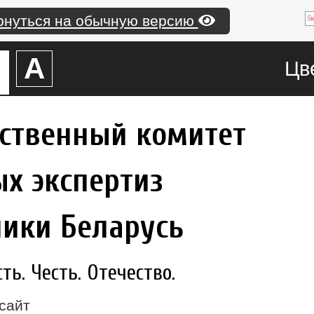
рнуться на обычную версию
А
А
Цв
рственный комитет
х экспертиз
лики Беларусь
ь. Честь. Отечество.
сайт