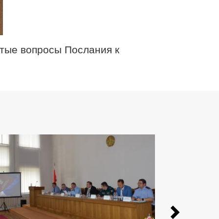
утые вопросы Послания к
Previ