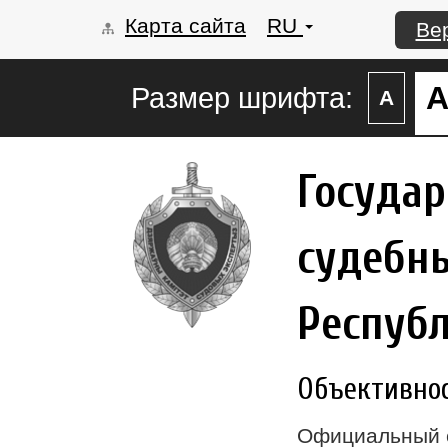
Карта сайта
RU
Ве
Размер шрифта:
А
Госуда
судебны
Респуб
Объективност
Официальный 