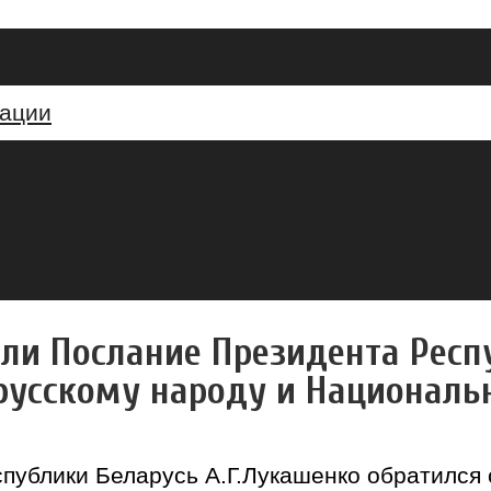
кации
али Послание Президента Респ
орусскому народу и Националь
спублики Беларусь А.Г.Лукашенко обратился