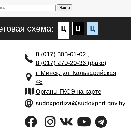
етовая схема:
Ц
Ц
Ц
8 (017) 308-61-02
,
8 (017) 270-20-36 (факс)
г. Минск, ул. Кальварийская,
43
Органы ГКСЭ на карте
sudexpertiza@sudexpert.gov.by