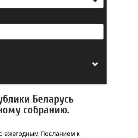
ублики Беларусь
ному собранию.
 с ежегодным Посланием к