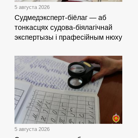
5 августа 2026
Cудмедэксперт-біёлаг — аб
тонкасцях судова-біялагічнай
экспертызы і прафесійным нюху
5 августа 2026