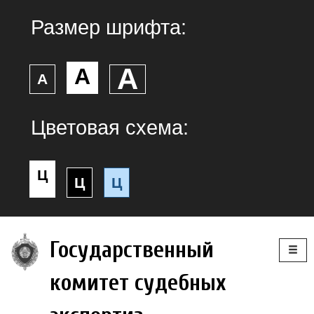
Размер шрифта:
А
А
А
Цветовая схема:
Ц
Ц
Ц
Togg
Государственный
navig
комитет судебных