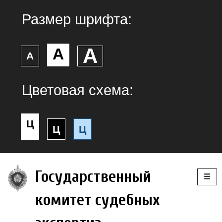
Размер шрифта:
А
А
А
Цветовая схема:
Ц
Ц
Ц
Togg
Государственный
navig
комитет судебных