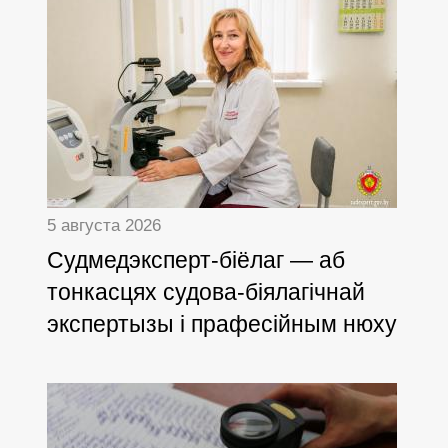
5 августа 2026
Cудмедэксперт-біёлаг — аб
тонкасцях судова-біялагічнай
экспертызы і прафесійным нюху