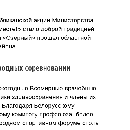
бликанской акции Министерства
месте!» стало доброй традицией
ия «Озёрный» прошел областной
айона.
родных соревнований
ь ежегодные Всемирные врачебные
ники здравоохранения и члены их
. Благодаря Белорусскому
ному комитету профсоюза, более
народном спортивном форуме столь