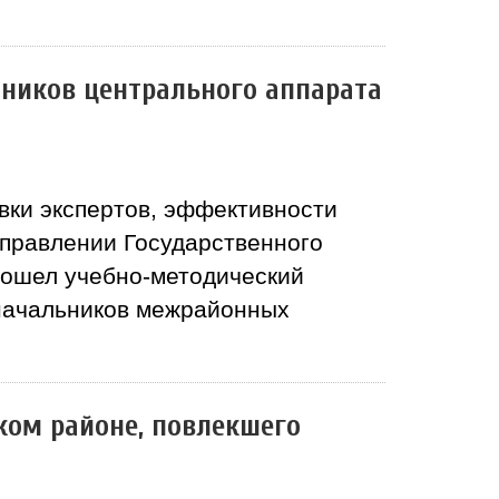
дников центрального аппарата
вки экспертов, эффективности
управлении Государственного
рошел учебно-методический
 начальников межрайонных
ком районе, повлекшего