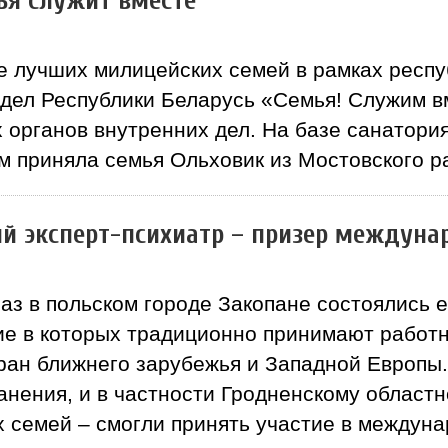
ья служит вместе
е лучших милицейских семей в рамках респу
 дел Республики Беларусь «Семья! Служим в
х органов внутренних дел. На базе санатор
ем приняла семья Ольховик из Мостовского р
й эксперт-психиатр – призер междуна
раз в польском городе Закопане состоялис
ие в которых традиционно принимают работ
тран ближнего зарубежья и Западной Европы
нения, и в частности Гродненскому област
их семей – смогли принять участие в между