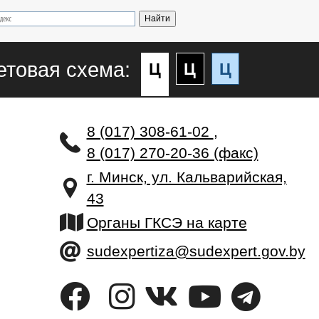
етовая схема:
Ц
Ц
Ц
8 (017) 308-61-02
,
8 (017) 270-20-36 (факс)
г. Минск, ул. Кальварийская,
43
Органы ГКСЭ на карте
sudexpertiza@sudexpert.gov.by