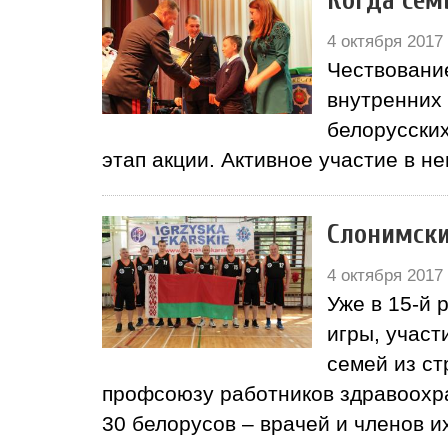
Когда сем
4 октября 2017
Чествовани
внутренних
белорусски
этап акции. Активное участие в н
Слонимски
4 октября 2017
Уже в 15-й 
игры, участ
семей из с
профсоюзу работников здравоохра
30 белорусов – врачей и членов 