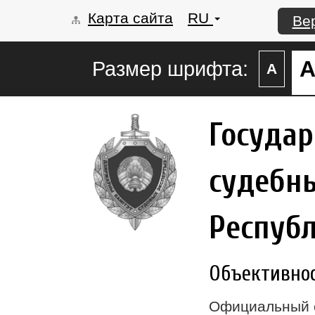
Карта сайта
RU
Ве
Размер шрифта:
А
Госуда
судебны
Респуб
Объективност
Официальный 