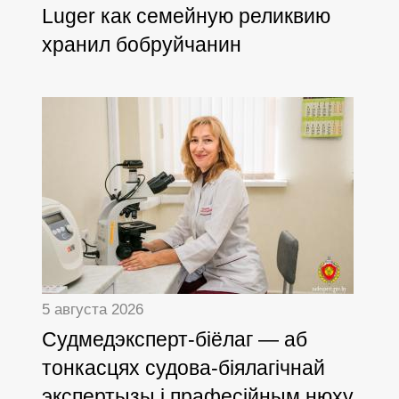
Luger как семейную реликвию
хранил бобруйчанин
5 августа 2026
Cудмедэксперт-біёлаг — аб
тонкасцях судова-біялагічнай
экспертызы і прафесійным нюху