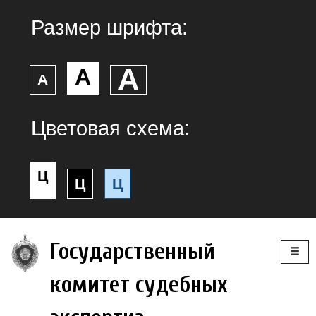
Размер шрифта:
А
А
А
Цветовая схема:
Ц
Ц
Ц
Togg
Государственный
navig
комитет судебных