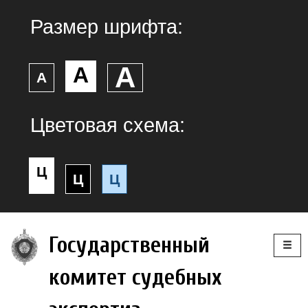
Размер шрифта:
А
А
А
Цветовая схема:
Ц
Ц
Ц
Togg
Государственный
navig
комитет судебных