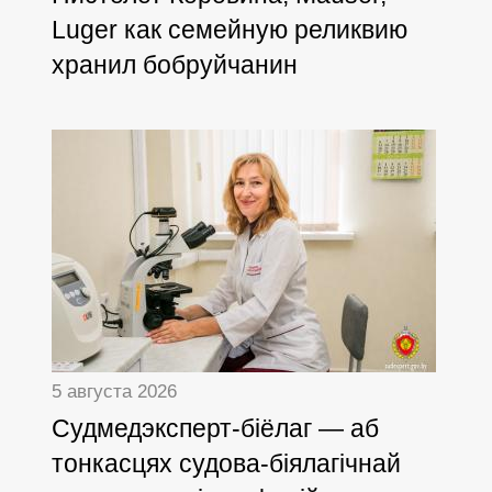
Luger как семейную реликвию
хранил бобруйчанин
5 августа 2026
Cудмедэксперт-біёлаг — аб
тонкасцях судова-біялагічнай