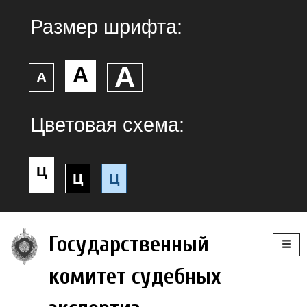
Размер шрифта:
А
А
А
Цветовая схема:
Ц
Ц
Ц
Togg
Государственный
navig
комитет судебных