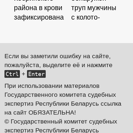
района в крови
труп мужчины
ж
зафиксирована
с колото-
з
доза алкоголя в
резаными
к
два раза выше
ранами
с
смертной
М
Если вы заметили ошибку на сайте,
пожалуйста, выделите её и нажмите
+
Ctrl
Enter
При использовании материалов
Государственного комитета судебных
экспертиз Республики Беларусь ссылка
на сайт ОБЯЗАТЕЛЬНА!
© Государственный комитет судебных
экспертиз Республики Беларусь