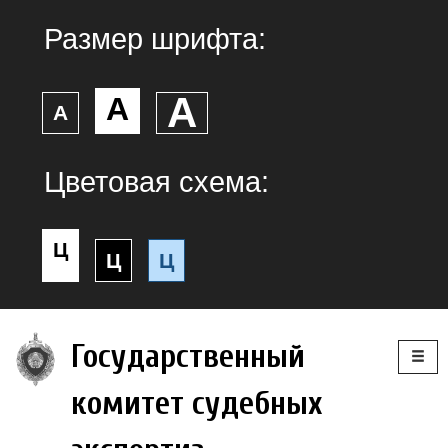
Размер шрифта:
А
А
А
Цветовая схема:
Ц
Ц
Ц
Togg
Государственный
navig
комитет судебных