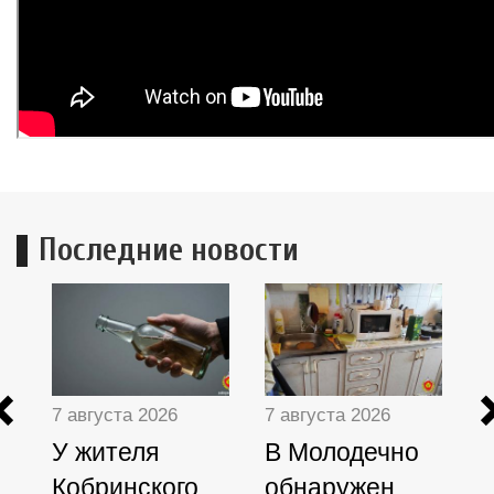
Последние новости
Previous
7 августа 2026
7 августа 2026
7
У жителя
В Молодечно
Б
Кобринского
обнаружен
т