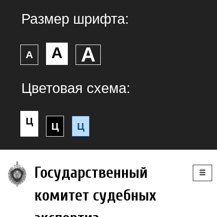
Размер шрифта:
А
А
А
Цветовая схема:
Ц
Ц
Ц
Togg
Государственный
navig
комитет судебных