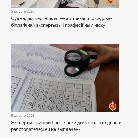
5 августа 2026
Cудмедэксперт-біёлаг — аб тонкасцях судова-
біялагічнай экспертызы і прафесійным нюху
5 августа 2026
Эксперты помогли брестчанке доказать, что деньги
работодателем ей не выплачены