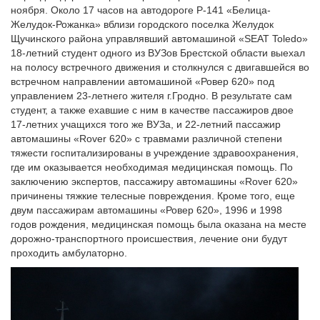
ноября. Около 17 часов на автодороге Р-141 «Белица-
Желудок-Рожанка» вблизи городского поселка Желудок
Щучинского района управлявший автомашиной «SEAT Toledo»
18-летний студент одного из ВУЗов Брестской области выехал
на полосу встречного движения и столкнулся с двигавшейся во
встречном направлении автомашиной «Ровер 620» под
управлением 23-летнего жителя г.Гродно. В результате сам
студент, а также ехавшие с ним в качестве пассажиров двое
17-летних учащихся того же ВУЗа, и 22-летний пассажир
автомашины «Rover 620» с травмами различной степени
тяжести госпитализированы в учреждение здравоохранения,
где им оказывается необходимая медицинская помощь. По
заключению экспертов, пассажиру автомашины «Rover 620»
причинены тяжкие телесные повреждения. Кроме того, еще
двум пассажирам автомашины «Ровер 620», 1996 и 1998
годов рождения, медицинская помощь была оказана на месте
дорожно-транспортного происшествия, лечение они будут
проходить амбулаторно.