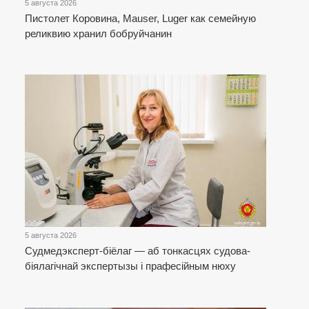
5 августа 2026
Пистолет Коровина, Mauser, Luger как семейную
реликвию хранил бобруйчанин
5 августа 2026
Cудмедэксперт-біёлаг — аб тонкасцях судова-
біялагічнай экспертызы і прафесійным нюху