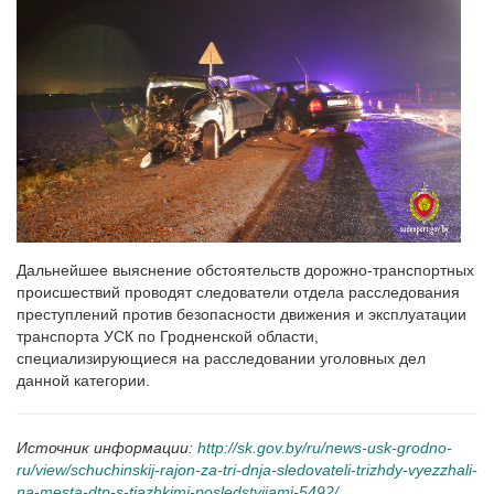
Дальнейшее выяснение обстоятельств дорожно-транспортных
происшествий проводят следователи отдела расследования
преступлений против безопасности движения и эксплуатации
транспорта УСК по Гродненской области,
специализирующиеся на расследовании уголовных дел
данной категории.
Источник информации:
http://sk.gov.by/ru/news-usk-grodno-
ru/view/schuchinskij-rajon-za-tri-dnja-sledovateli-trizhdy-vyezzhali-
na-mesta-dtp-s-tjazhkimi-posledstvijami-5492/