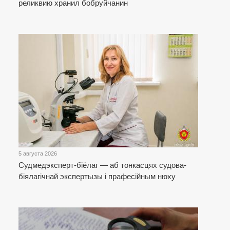
реликвию хранил бобруйчанин
5 августа 2026
Cудмедэксперт-біёлаг — аб тонкасцях судова-
біялагічнай экспертызы і прафесійным нюху