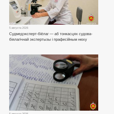
5 августа 2026
Cудмедэксперт-біёлаг — аб тонкасцях судова-
біялагічнай экспертызы і прафесійным нюху
5 августа 2026