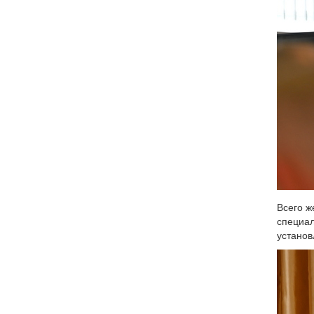
Всего ж
специал
установ