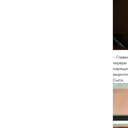
– Главн
первую 
наращив
акценти
Сыса.