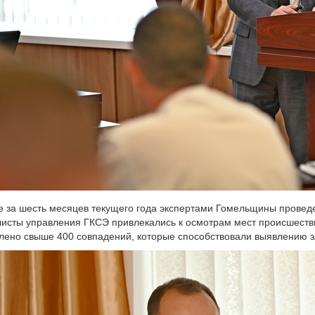
е за шесть месяцев текущего года экспертами Гомельщины проведен
исты управления ГКСЭ привлекались к осмотрам мест происшестви
лено свыше 400 совпадений, которые способствовали выявлению 