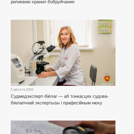
реликвию хранил бобруйчанин
5 августа 2026
Cудмедэксперт-біёлаг — аб тонкасцях судова-
біялагічнай экспертызы і прафесійным нюху