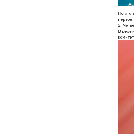
По итог
первое 
2. Четв
В церем
комитет