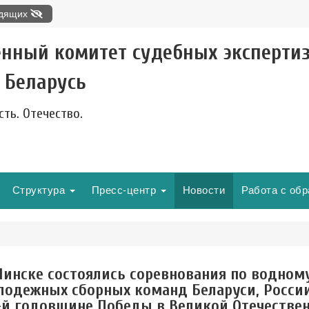
идящих
енный комитет судебных эксперти
 Беларусь
сть. Отечество.
Структура
Пресс-центр
Новости
Работа с об
Минске состоялись соревнования по водном
лодежных сборных команд Беларуси, России
-й годовщине Победы в Великой Отечестве