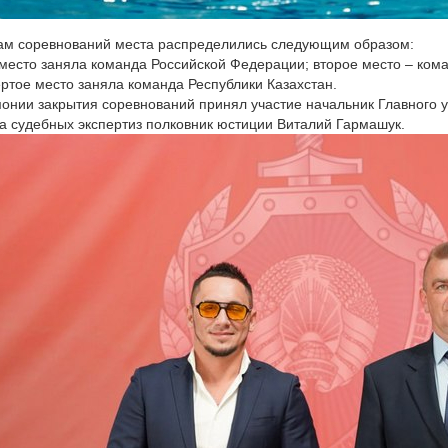
ам соревнований места распределились следующим образом:
место заняла команда Российской Федерации; второе место – кома
ертое место заняла команда Республики Казахстан.
онии закрытия соревнований принял участие начальник Главного 
а судебных экспертиз полковник юстиции Виталий Гармашук.