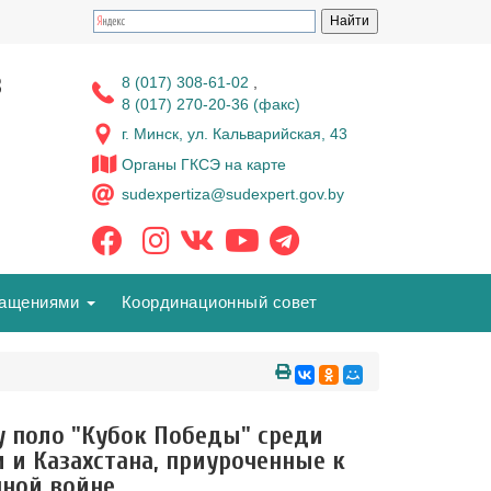
з
8 (017) 308-61-02
,
8 (017) 270-20-36 (факс)
г. Минск, ул. Кальварийская, 43
Органы ГКСЭ на карте
sudexpertiza@sudexpert.gov.by
ращениями
Координационный совет
у поло "Кубок Победы" среди
 и Казахстана, приуроченные к
нной войне