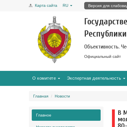
Карта сайта
RU
Версия для слабов
Государств
Республики
Объективность. Че
Официальный сайт
О комитете
Экспертная деятельность
Главная
Новости
В 
Главное
мо
80