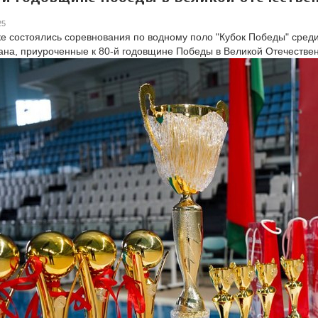
25
е состоялись соревнования по водному поло "Кубок Победы" сред
ана, приуроченные к 80-й годовщине Победы в Великой Отечествен